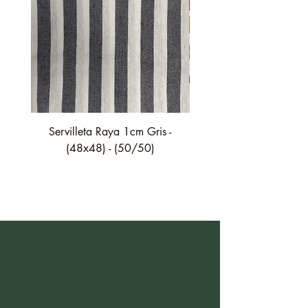
Servilleta Raya 1cm Gris -
Servilleta Casilda C01
(48x48) - (50/50)
festón fino verde - (4