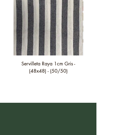
Servilleta Raya 1cm Gris -
Servilleta Casilda C01
(48x48) - (50/50)
festón fino verde - (4