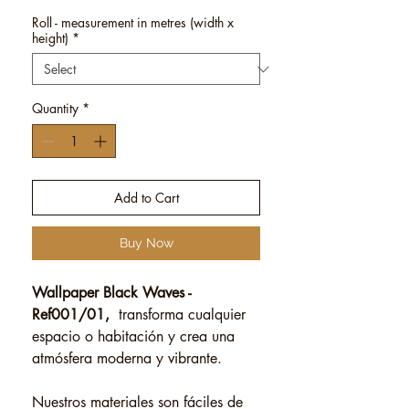
Roll - measurement in metres (width x
height)
*
Quantity
*
Add to Cart
Buy Now
Wallpaper Black Waves -
Ref001/01,
transforma cualquier
espacio o habitación y crea una
atmósfera moderna y vibrante.
Nuestros materiales son fáciles de