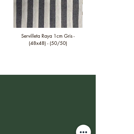
Servilleta Raya 1cm Gris -
Servilleta Casilda C01
(48x48) - (50/50)
festón fino verde - (4