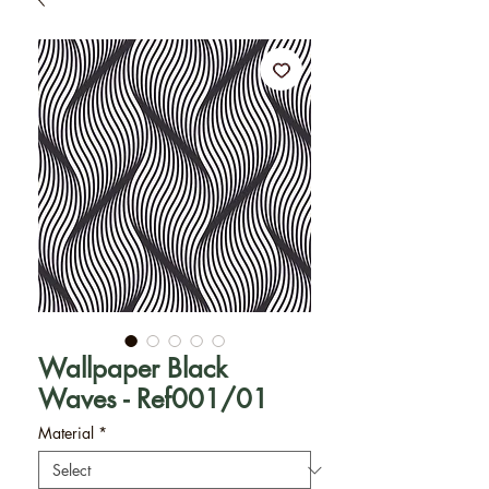
Wallpaper Black
Waves - Ref001/01
Material
*