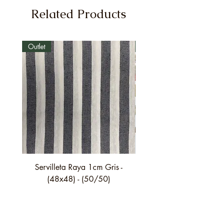
Related Products
Outlet
Outlet
Servilleta Raya 1cm Gris -
Servilleta Casilda C01
(48x48) - (50/50)
festón fino verde - (4