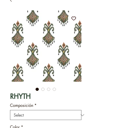
RHYTH
Composición
*
Color
*