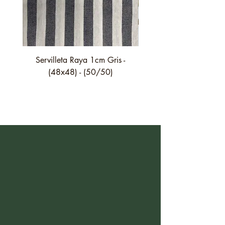
Servilleta Raya 1cm Gris -
Servilleta Casilda C01
(48x48) - (50/50)
festón fino verde - (4