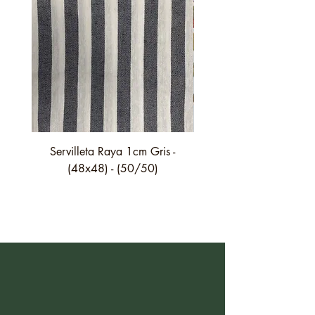
Servilleta Raya 1cm Gris -
Servilleta Casilda C01
(48x48) - (50/50)
festón fino verde - (4