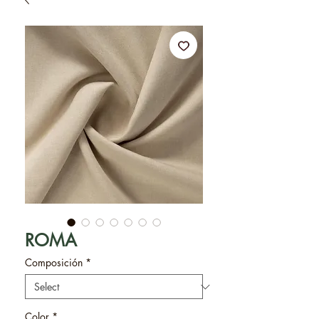
ROMA
Composición
*
Color
*