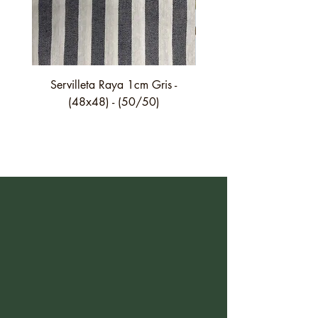
Servilleta Raya 1cm Gris -
Servilleta Casilda C01
(48x48) - (50/50)
festón fino verde - (4