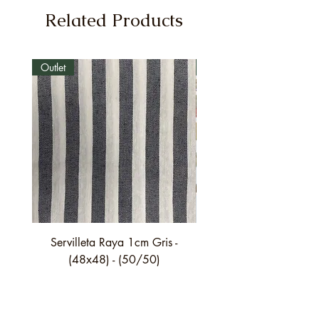
Related Products
Outlet
Outlet
Servilleta Raya 1cm Gris -
Servilleta Casilda C01
(48x48) - (50/50)
festón fino verde - (4