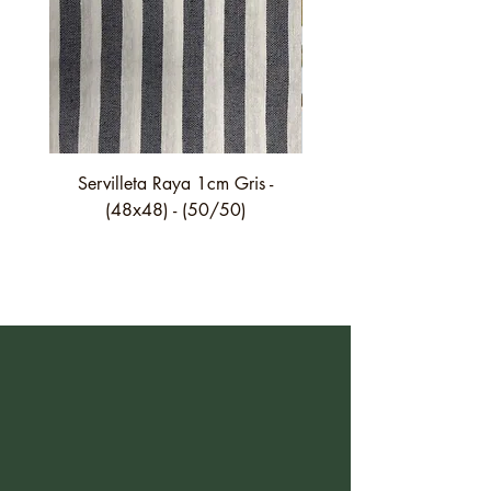
Servilleta Raya 1cm Gris -
Servilleta Casilda C01
(48x48) - (50/50)
festón fino verde - (4