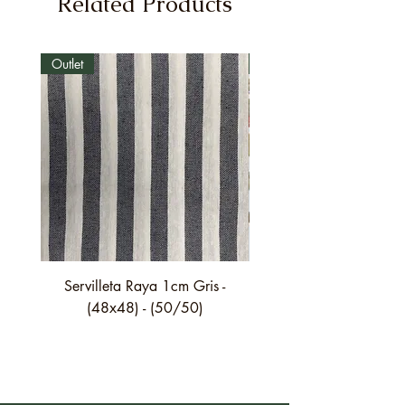
Related Products
Outlet
Outlet
Servilleta Raya 1cm Gris -
Servilleta Casilda C01
(48x48) - (50/50)
festón fino verde - (4