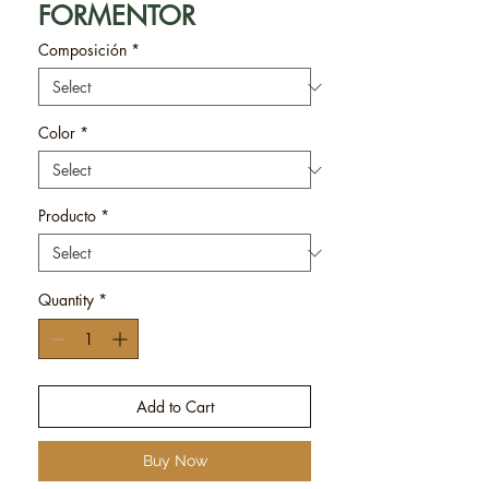
FORMENTOR
Composición
*
Color
*
Producto
*
Quantity
*
Add to Cart
Buy Now