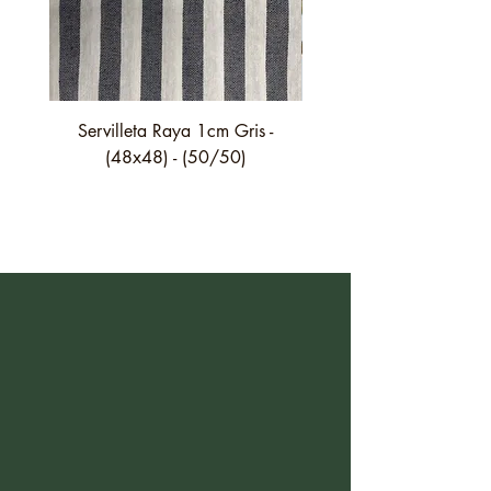
Servilleta Raya 1cm Gris -
Servilleta Casilda C01
(48x48) - (50/50)
festón fino verde - (4