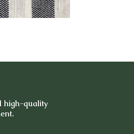
d high-quality
ment.