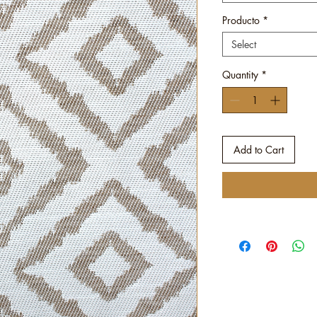
Producto
*
Select
Quantity
*
Add to Cart