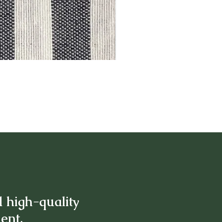
d high-quality
ment.