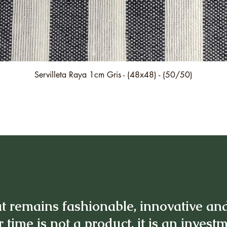
Quick View
Servilleta Raya 1cm Gris - (48x48) - (50/50)
t remains fashionable, innovative an
 time is not a product, it is an invest