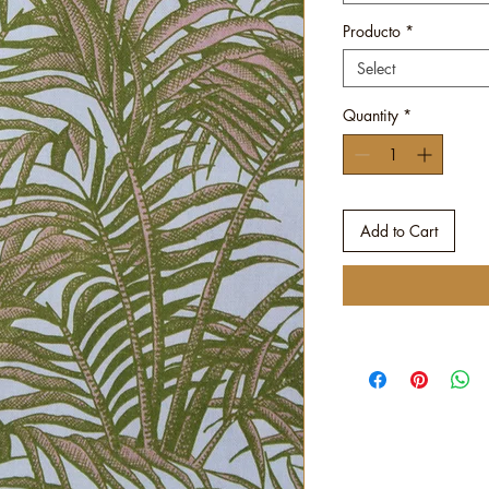
Producto
*
Select
Quantity
*
Add to Cart